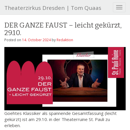
Theaterzirkus Dresden | Tom Quaas
T
o
g
DER GANZE FAUST – leicht gekürzt,
g
29.10.
l
e
Posted on
14. October 2024
by
Redaktion
n
a
v
i
g
a
t
i
o
n
Goehtes Klassiker als spannende Gesamtfassung (leicht
gekürzt) ist am 29.10. in der Theaterruine St. Pauli zu
erleben.