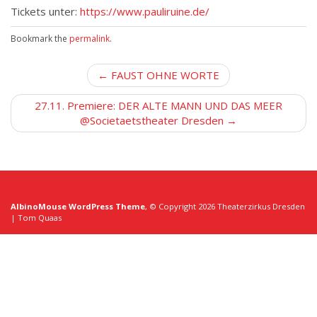
Tickets unter:
https://www.pauliruine.de/
Bookmark the
permalink
.
P
← FAUST OHNE WORTE
o
27.11. Premiere: DER ALTE MANN UND DAS MEER
s
@Societaetstheater Dresden →
t
n
a
v
i
AlbinoMouse WordPress Theme
, © Copyright 2026 Theaterzirkus Dresden
g
| Tom Quaas
a
t
i
o
n