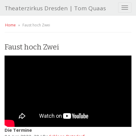
Theaterzirkus Dresden | Tom Quaas
T
o
g
Home
»
Faust hoch Zwei
g
l
e
Faust hoch Zwei
n
a
v
i
g
a
t
i
o
n
Die
Termine