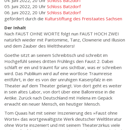
04. Juni 2022, 20 Uhr
Schloss Batzdorf
05. Juni 2022, 20 Uhr
Schloss Batzdorf
06. Juni 2022, 20 Uhr
Schloss Batzdorf
gefördert durch die
Kulturstiftung des Freistaates Sachsen
Der Inhalt
Nach FAUST OHNE WORTE folgt nun FAUST HOCH ZWEI
natürlich wieder mit Pantomime, Tanz, Clownerie und Illusion
und dem Zauber des Welttheaters!
Goethe sitzt an seinem Schreibtisch und schreibt im
Hochgefühl seines dritten Frühlings den Faust 2. Dabei
schläft er ein und träumt für uns sichtbar, was er schreiben
wird. Das Publikum wird auf eine wortlose Traumreise
entführt, in der es von der unruhigen Kaiserpfalz in ein
Theater auf dem Theater gelangt. Von dort geht es weiter
in sein altes Labor, von dort über eine Ballonreise in die
Antike. Zurück nach Deutschland mit Helena im Gepäck
erwacht ein neuer Mensch, ein heutiger Mensch.
Tom Quaas hat mit seiner Inszenierung des »Faust ohne
Worte« das wortgewaltigste Werk deutscher Weltliteratur
ohne Worte inszeniert und mit seinem Theaterzirkus viele