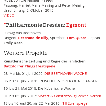
Musik von Ole Hübner (*1993)
Fassung: Harriet Maria Meining und Peter Meining
Uraufführung: 2. Oktober 2015
VIDEO
*
Philharmonie Dresden:
Egmont
Ludwig van Beethoven
Dirigent:
Bertrand de Billy
, Sprecher:
Tom Quaas
, Sopran:
Emily Dorn
Weitere Projekte:
Künstlerische Leitung und Regie der jährlichen
Batzdorfer Pfingstfestspiele
:
28. Mai bis 01. Juni 2020:
DIE BEETHOVEN WOCHE
06. bis 10. Juni 2019: FREISCHÜTZ- OPER OHNE SÄNGER
16. bis 21. Mai 2018: Die Kubanische Woche
01. bis 05. Juni 2017:
Mozart & Constanze- glückliche Narren
13.bis 16. und 20. bis 22. Mai 2016 :
Till Eulenspiegel