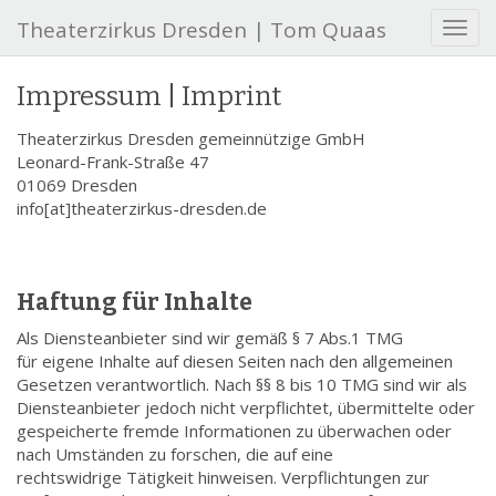
Theaterzirkus Dresden | Tom Quaas
T
o
g
Impressum | Imprint
g
l
Theaterzirkus Dresden gemeinnützige GmbH
e
Leonard-Frank-Straße 47
n
01069 Dresden
a
info[at]theaterzirkus-dresden.de
v
i
g
a
Haftung für Inhalte
t
i
Als Diensteanbieter sind wir gemäß § 7 Abs.1 TMG
o
für eigene Inhalte auf diesen Seiten nach den allgemeinen
n
Gesetzen verantwortlich. Nach §§ 8 bis 10 TMG sind wir als
Diensteanbieter jedoch nicht verpflichtet, übermittelte oder
gespeicherte fremde Informationen zu überwachen oder
nach Umständen zu forschen, die auf eine
rechtswidrige Tätigkeit hinweisen. Verpflichtungen zur