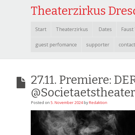
Theaterzirkus Dre
Start
Theaterzirkus
Dates
Faust
guest perfomance
supporter
contac
27.11. Premiere:
@Societaetstheate
Posted on
5. November 2024
by
Redaktion