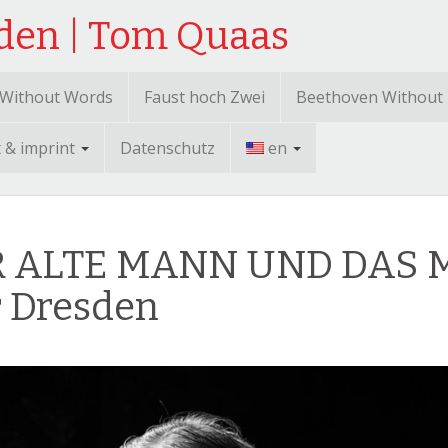
sden | Tom Quaas
 Without Words
Faust hoch Zwei
Beethoven Without
t & imprint
Datenschutz
en
 DER ALTE MANN UND DAS
r Dresden