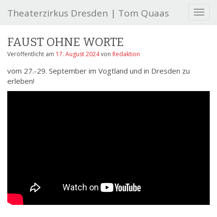
Theaterzirkus Dresden | Tom Quaas
S
c
h
FAUST OHNE WORTE
a
l
Veröffentlicht am
17. August 2024
von
Redaktion
t
vom 27.-29. September im Vogtland und in Dresden zu
e
erleben!
N
a
v
i
g
a
t
i
o
n