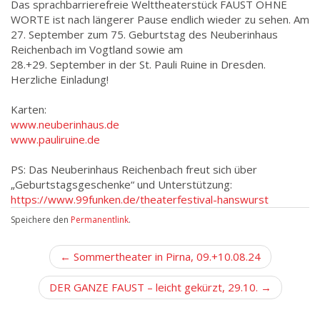
Das sprachbarrierefreie Welttheaterstück FAUST OHNE
WORTE ist nach längerer Pause endlich wieder zu sehen. Am
27. September zum 75. Geburtstag des Neuberinhaus
Reichenbach im Vogtland sowie am
28.+29. September in der St. Pauli Ruine in Dresden.
Herzliche Einladung!
Karten:
www.neuberinhaus.de
www.pauliruine.de
PS: Das Neuberinhaus Reichenbach freut sich über
„Geburtstagsgeschenke“ und Unterstützung:
https://www.99funken.de/theaterfestival-hanswurst
Speichere den
Permanentlink
.
B
← Sommertheater in Pirna, 09.+10.08.24
e
DER GANZE FAUST – leicht gekürzt, 29.10. →
i
t