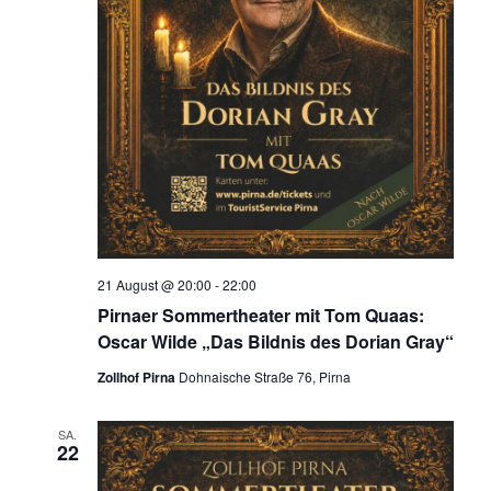
s
i
c
h
t
e
n
,
N
a
21 August @ 20:00
-
22:00
v
Pirnaer Sommertheater mit Tom Quaas:
i
Oscar Wilde „Das Bildnis des Dorian Gray“
g
a
Zollhof Pirna
Dohnaische Straße 76, Pirna
t
i
SA.
22
o