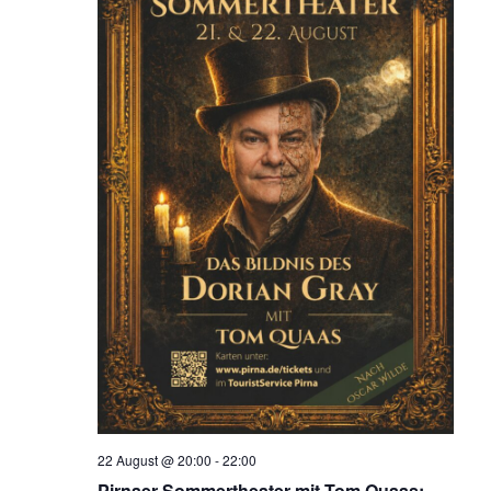
n
22 August @ 20:00
-
22:00
Pirnaer Sommertheater mit Tom Quaas: