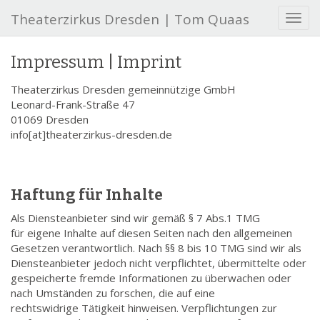
Theaterzirkus Dresden | Tom Quaas
S
c
h
Impressum | Imprint
a
l
Theaterzirkus Dresden gemeinnützige GmbH
t
Leonard-Frank-Straße 47
e
01069 Dresden
N
info[at]theaterzirkus-dresden.de
a
v
i
g
Haftung für Inhalte
a
t
Als Diensteanbieter sind wir gemäß § 7 Abs.1 TMG
i
für eigene Inhalte auf diesen Seiten nach den allgemeinen
o
Gesetzen verantwortlich. Nach §§ 8 bis 10 TMG sind wir als
n
Diensteanbieter jedoch nicht verpflichtet, übermittelte oder
gespeicherte fremde Informationen zu überwachen oder
nach Umständen zu forschen, die auf eine
rechtswidrige Tätigkeit hinweisen. Verpflichtungen zur