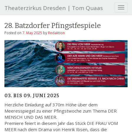
Theaterzirkus Dresden | Tom Quaas
T
o
g
28. Batzdorfer Pfingstfespiele
g
l
Posted on
7. May 2025
by
Redaktion
e
n
a
v
i
g
a
t
i
o
03. BIS 09. JUNI 2025
n
Herzliche Einladung auf 370m Höhe über dem
Meeresspiegel zu einer Pfingstwoche zum Thema DER
MENSCH UND DAS MEER.
Premiere feiert in diesem Jahr das Stück DIE FRAU VOM
MEER nach dem Drama von Henrik Ibsen, dass die