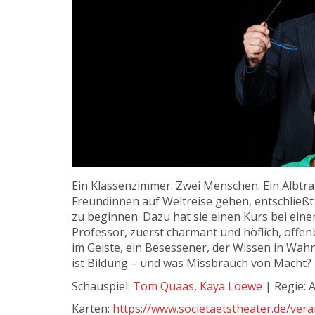
Ein Klassenzimmer. Zwei Menschen. Ein Albtra
Freundinnen auf Weltreise gehen, entschließt
zu beginnen. Dazu hat sie einen Kurs bei ein
Professor, zuerst charmant und höflich, offen
im Geiste, ein Besessener, der Wissen in Wah
ist Bildung – und was Missbrauch von Macht?
Schauspiel:
Tom Quaas
,
Kaya Loewe
| Regie: A
Karten:
https://www.societaetstheater.de/vera