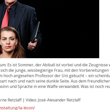
um. Es ist Sommer, der Abiball ist vorbei und die Zeugnis
 sich die junge, wissbegierige Frau, mit den Vorbereitunge
em hoch angesehen Professor der Uni gebucht – ein scheinba
bart nach und nach seine dunkle Seite. Aus dem freundlichen,
nsinn und Sprache in eine Waffe verwandelt. Was ist noch r
rne Retzlaff | Video: José-Alexander Retzlaff
nstaltung/la-lecon/