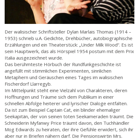
Der walisischer Schriftsteller Dylan Marlais Thomas (1914 –
1953) schrieb u.A. Gedichte, Drehbücher, autobiographische
Erzählungen und ein Theaterstück: „Under Milk Wood“. Es ist
sein Hauptwerk, das als Hörspiel 1954 postum mit dem Prix
Italia ausgezeichnet wurde.
Das berühmteste Hörbuch der Rundfunkgeschichte ist
angefüllt mit stimmlichen Experimenten, sinnlichen
Metaphern und Geräuschen eines Tages im walisischen
Fischerdorf Llarregyb.
Im Mittelpunkt steht eine Vielzahl von Charakteren, deren
Hoffnungen und Träume sich dem Publikum in einer
schnellen Abfolge heiterer und lyrischer Dialoge entfalten.
Da ist zum Beispiel Captain Cat, ein blinder ehemaliger
Seekapitän, der von seinen toten Seekameraden träumt. Die
Schneiderin Myfanwy Price träumt davon, den Tuchhändler
Mog Edwards zu heiraten, der ihre Gefühle erwidert, sich ihr
aber nur in Briefen nähern darf. Die Pensionswirtin Mrs.