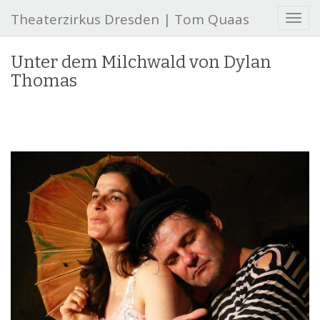
Theaterzirkus Dresden | Tom Quaas
S
c
h
Unter dem Milchwald von Dylan
a
Thomas
l
t
e
N
a
v
i
g
a
t
i
o
n