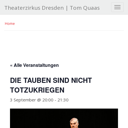
Theaterzirkus Dresden | Tom Quaas
S
c
h
Home
a
l
t
e
N
a
v
« Alle Veranstaltungen
i
g
DIE TAUBEN SIND NICHT
a
t
TOTZUKRIEGEN
i
o
3 September @ 20:00
-
21:30
n