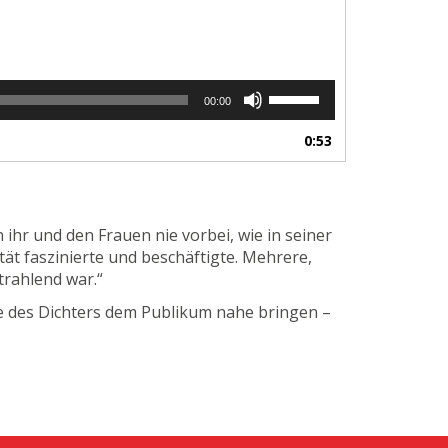
Pfeiltasten
00:00
Hoch/Runter
benutzen,
0:53
um
die
Lautstärke
zu
ihr und den Frauen nie vorbei, wie in seiner
regeln.
tät faszinierte und beschäftigte. Mehrere,
trahlend war.“
te des Dichters dem Publikum nahe bringen –