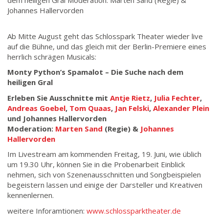
dem heiligen Gral Moderation: Marten Sand (Regie) &
Johannes Hallervorden
Ab Mitte August geht das Schlosspark Theater wieder live
auf die Bühne, und das gleich mit der Berlin-Premiere eines
herrlich schrägen Musicals:
Monty Python’s Spamalot – Die Suche nach dem
heiligen Gral
Erleben Sie Ausschnitte mit
Antje Rietz
,
Julia Fechter
,
Andreas Goebel
,
Tom Quaas
,
Jan Felski
,
Alexander Plein
und Johannes Hallervorden
Moderation:
Marten Sand
(Regie) &
Johannes
Hallervorden
Im Livestream am kommenden Freitag, 19. Juni, wie üblich
um 19.30 Uhr, können Sie in die Probenarbeit Einblick
nehmen, sich von Szenenausschnitten und Songbeispielen
begeistern lassen und einige der Darsteller und Kreativen
kennenlernen.
weitere Inforamtionen:
www.schlossparktheater.de