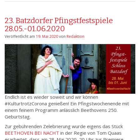
23. Batzdorfer Pfingstfestspiele
28.05.-01.06.2020
Veröffentlicht am
19. Mai 2020
von
Redaktion
Endlich ist es wieder soweit und wir können
#KulturtrotzCorona genießen! Ein Pfingstwochenende mit
einem feinem Programm anlässlich Beethovens 250.
Geburtstag.
Zur gebührenden Zelebrierung wurde eigens das Stück
BEETHOVEN BEI NACHT
in der Regie von Tom Quaas
erarbeitet, dass am 28. Mai 2020, 20 Uhr zur Premiere