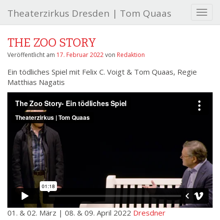
Theaterzirkus Dresden | Tom Quaas
S
c
h
THE ZOO STORY
a
l
Veröffentlicht am
17. Februar 2022
von
Redaktion
t
Ein tödliches Spiel mit Felix C. Voigt & Tom Quaas, Regie
e
Matthias Nagatis
N
a
v
i
g
a
t
i
o
n
01. & 02. März | 08. & 09. April 2022
Dresdner