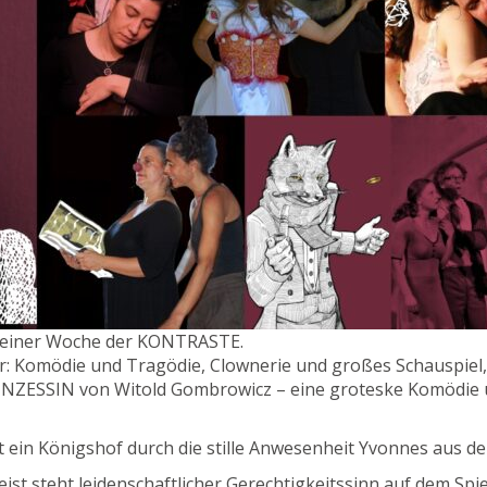
u einer Woche der KONTRASTE.
er: Komödie und Tragödie, Clownerie und großes Schauspiel
ZESSIN von Witold Gombrowicz – eine groteske Komödie 
 ein Königshof durch die stille Anwesenheit Yvonnes aus de
ist steht leidenschaftlicher Gerechtigkeitssinn auf dem