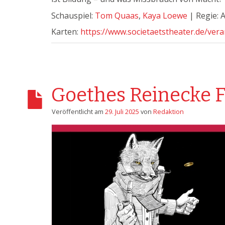
Schauspiel:
Tom Quaas
,
Kaya Loewe
| Regie: A
Karten:
https://www.societaetstheater.de/vera
Goethes Reinecke F
Veröffentlicht am
29. Juli 2025
von
Redaktion