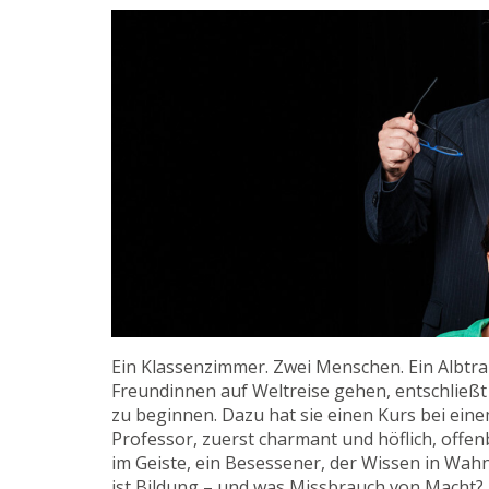
Ein Klassenzimmer. Zwei Menschen. Ein Albtra
Freundinnen auf Weltreise gehen, entschließt
zu beginnen. Dazu hat sie einen Kurs bei ein
Professor, zuerst charmant und höflich, offen
im Geiste, ein Besessener, der Wissen in Wah
ist Bildung – und was Missbrauch von Macht?