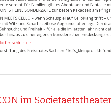
ente vereint. Für Familien gibt es Abenteuer und Fantas
HÖN IST EINE SONDERZAHL zur besten Kakaozeit am Pfing
N MEETS CELLO – wenn Schauspiel auf Celloklang trifft – 
mit Witz und Schärfe zeitlose Abgründe offenlegt. Den dr
ehnsucht und Freiheit – für alle die im letzten Jahr nicht d
er hinaus zu einer eigenen künstlerischen Entdeckungsreise
orfer-schloss.de
urstiftung des Freistaates Sachsen #kdfs_kleinprojektefond
LECON im Societaetstheate