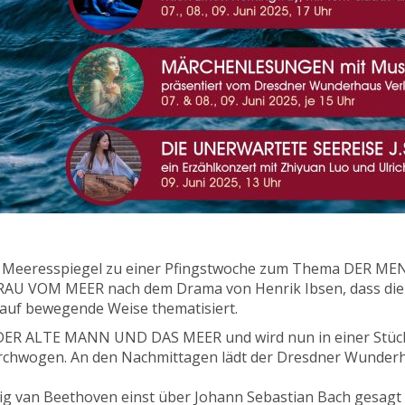
em Meeresspiegel zu einer Pfingstwoche zum Thema DER 
 FRAU VOM MEER nach dem Drama von Henrik Ibsen, dass die 
auf bewegende Weise thematisiert.
 DER ALTE MANN UND DAS MEER und wird nun in einer Stück
rchwogen. An den Nachmittagen lädt der Dresdner Wunderha
udwig van Beethoven einst über Johann Sebastian Bach gesag