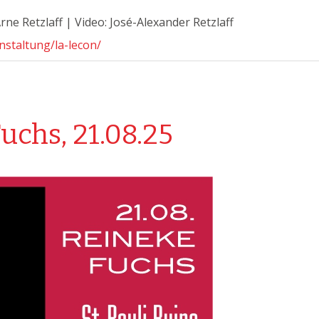
rne Retzlaff | Video: José-Alexander Retzlaff
nstaltung/la-lecon/
uchs, 21.08.25