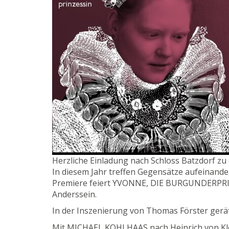
Herzliche Einladung nach Schloss Batzdorf z
In diesem Jahr treffen Gegensätze aufeinand
Premiere feiert YVONNE, DIE BURGUNDERPRIN
Anderssein.
In der Inszenierung von Thomas Förster gerät
Mit MICHAEL KOHLHAAS nach Heinrich von Kle