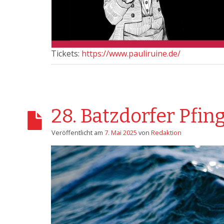
Tickets:
https://www.pauliruine.de/
28. Batzdorfer Pfin
Veröffentlicht am
7. Mai 2025
von
Redaktion