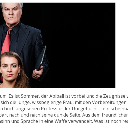
um. Es ist Sommer, der Abiball ist vorbei und die Zeugnis
 sich die junge, wissbegierige Frau, mit den Vorbereitunge
em hoch angesehen Professor der Uni gebucht – ein scheinba
bart nach und nach seine dunkle Seite. Aus dem freundlichen,
nsinn und Sprache in eine Waffe verwandelt. Was ist noch r