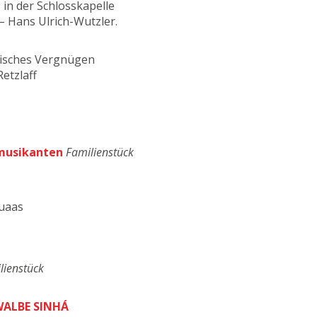
, in der Schlosskapelle
– Hans Ulrich-Wutzler.
risches Vergnügen
etzlaff
musikanten
Familienstück
uaas
lienstück
WALBE SINHÁ