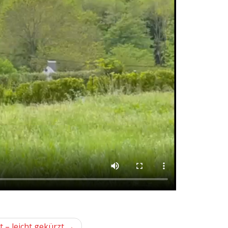
t – leicht gekürzt →