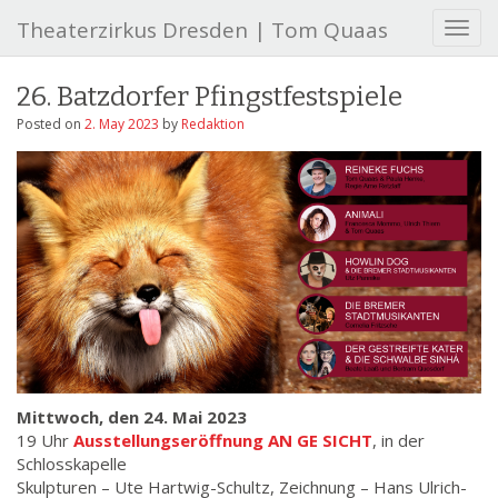
Theaterzirkus Dresden | Tom Quaas
T
o
g
26. Batzdorfer Pfingstfestspiele
g
l
Posted on
2. May 2023
by
Redaktion
e
n
a
v
i
g
a
t
i
o
n
Mittwoch, den 24. Mai 2023
19 Uhr
Ausstellungseröffnung AN GE SICHT
, in der
Schlosskapelle
Skulpturen – Ute Hartwig-Schultz, Zeichnung – Hans Ulrich-