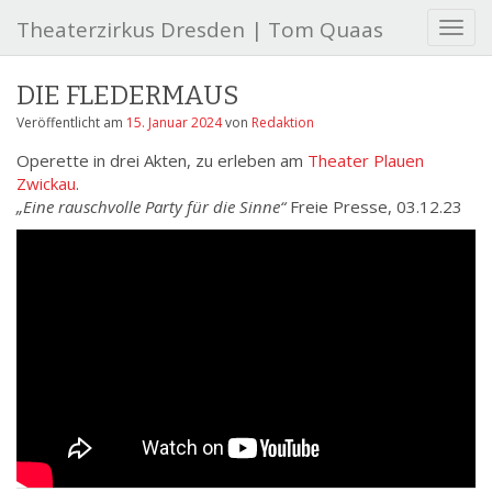
Theaterzirkus Dresden | Tom Quaas
S
c
h
DIE FLEDERMAUS
a
l
Veröffentlicht am
15. Januar 2024
von
Redaktion
t
Operette in drei Akten, zu erleben am
Theater Plauen
e
Zwickau
.
N
„Eine rauschvolle Party für die Sinne“
Freie Presse, 03.12.23
a
v
i
g
a
t
i
o
n