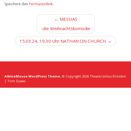
Speichere den
Permanentlink
.
B
← MESSIAS
e
-die Weihnachtskomödie
i
t
15.03.24, 19.30 Uhr NATHAN ON CHURCH →
r
a
g
s
AlbinoMouse WordPress Theme
, © Copyright 2026 Theaterzirkus Dresden
n
| Tom Quaas
a
v
i
g
a
t