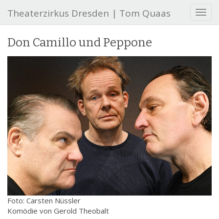
Theaterzirkus Dresden | Tom Quaas
S
c
h
Don Camillo und Peppone
a
l
t
e
N
a
v
i
g
a
t
i
o
n
Foto: Carsten Nüssler
Komödie von Gerold Theobalt