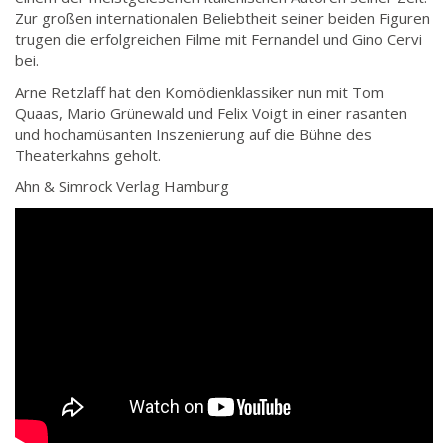
Zur großen internationalen Beliebtheit seiner beiden Figuren
trugen die erfolgreichen Filme mit Fernandel und Gino Cervi
bei.
Arne Retzlaff hat den Komödienklassiker nun mit Tom
Quaas, Mario Grünewald und Felix Voigt in einer rasanten
und hochamüsanten Inszenierung auf die Bühne des
Theaterkahns geholt.
Ahn & Simrock Verlag Hamburg